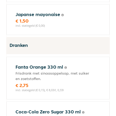
Japanse mayonaise
€ 1,50
incl. statiegeld (€ 0,00)
Dranken
Fanta Orange 330 ml
Frisdrank met sinaasappelsap, met suiker
en zoetstoffen.
€ 2,75
incl. statiegeld (€ 0,15), € 8,03/l, 0,33l
Coca-Cola Zero Sugar 330 ml