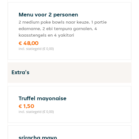
Menu voor 2 personen
2 medium poke bowls naar keuze, 1 portie
edamame, 2 ebi tempura garnalen, 4
kaasstengels en 4 yakitori
€ 48,00
incl. statiegeld (€ 0,00)
Extra's
Truffel mayonaise
€ 1,50
incl. statiegeld (€ 0,00)
sriracha mayo