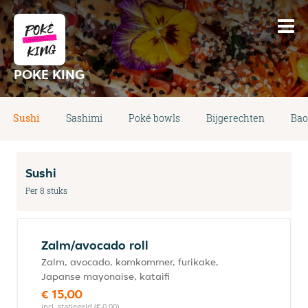
POKE KING
Sushi
Sashimi
Poké bowls
Bijgerechten
Bao
Sushi
Per 8 stuks
Zalm/avocado roll
Zalm, avocado, komkommer, furikake,
Japanse mayonaise, kataifi
€ 15,00
incl. statiegeld (€ 0,00)