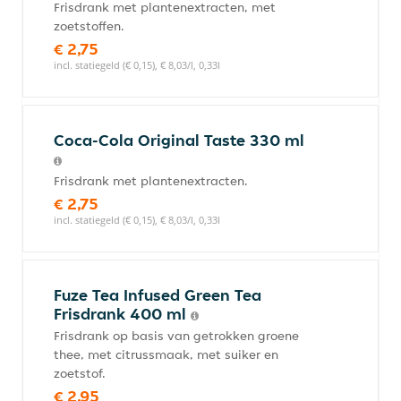
Frisdrank met plantenextracten, met
zoetstoffen.
€ 2,75
incl. statiegeld (€ 0,15), € 8,03/l, 0,33l
Coca-Cola Original Taste 330 ml
Frisdrank met plantenextracten.
€ 2,75
incl. statiegeld (€ 0,15), € 8,03/l, 0,33l
Fuze Tea Infused Green Tea
Frisdrank 400 ml
Frisdrank op basis van getrokken groene
thee, met citrussmaak, met suiker en
zoetstof.
€ 2,95