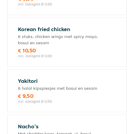
incl. statiegeld (€ 0,00)
Korean fried chicken
6 stuks, chicken wings met spicy mayo,
bosui en sesam
€ 10,50
incl. statiegeld (€ 0,00)
Yakitori
6 halal kipspiesjes met bosui en sesam
€ 9,50
incl. statiegeld (€ 0,00)
Nacho's
Met cheddar kaas, tomaat, ui, bosui,